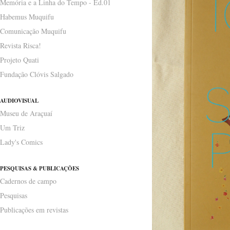
Memória e a Linha do Tempo - Ed.01
Habemus Muquifu
Comunicação Muquifu
Revista Risca!
Projeto Quati
Fundação Clóvis Salgado
AUDIOVISUAL
Museu de Araçuaí
Um Triz
Lady's Comics
PESQUISAS & PUBLICAÇÕES
Cadernos de campo
Pesquisas
Publicações em revistas